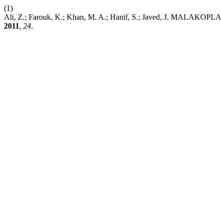
(1)
Ali, Z.; Farouk, K.; Khan, M. A.; Hanif, S.; Javed, J. M
2011
,
24
.