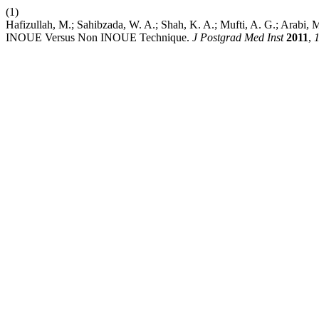
(1)
Hafizullah, M.; Sahibzada, W. A.; Shah, K. A.; Mufti, A. G.; Arab
INOUE Versus Non INOUE Technique.
J Postgrad Med Inst
2011
,