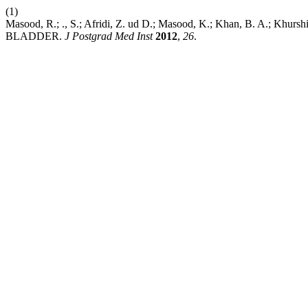
(1)
Masood, R.; ., S.; Afridi, Z. ud D.; Masood, K.; Khan, B.
BLADDER.
J Postgrad Med Inst
2012
,
26
.