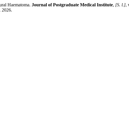
ural Haematoma.
Journal of Postgraduate Medical Institute
,
[S. l.]
,
. 2026.