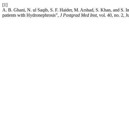
[1]
A. B. Ghani, N. ul Saqib, S. F. Haider, M. Arshad, S. Khan, and S. I
patients with Hydronephrosis”,
J Postgrad Med Inst
, vol. 40, no. 2, 