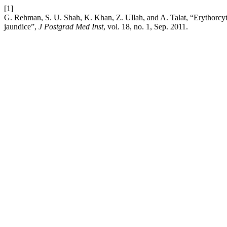
[1]
G. Rehman, S. U. Shah, K. Khan, Z. Ullah, and A. Talat, “Erythorcy
jaundice”,
J Postgrad Med Inst
, vol. 18, no. 1, Sep. 2011.